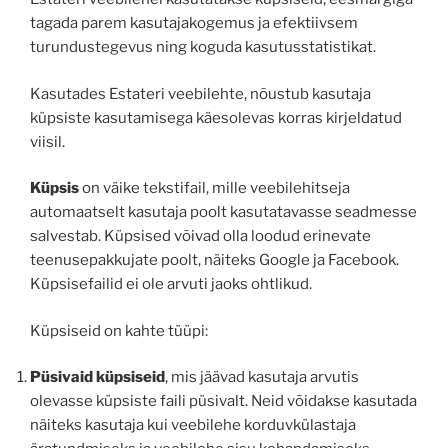
tagada parem kasutajakogemus ja efektiivsem
turundustegevus ning koguda kasutusstatistikat.
Kasutades Estateri veebilehte, nõustub kasutaja
küpsiste kasutamisega käesolevas korras kirjeldatud
viisil.
Küpsis
on väike tekstifail, mille veebilehitseja
automaatselt kasutaja poolt kasutatavasse seadmesse
salvestab. Küpsised võivad olla loodud erinevate
teenusepakkujate poolt, näiteks Google ja Facebook.
Küpsisefailid ei ole arvuti jaoks ohtlikud.
Küpsiseid on kahte tüüpi:
Püsivaid küpsiseid
, mis jäävad kasutaja arvutis
olevasse küpsiste faili püsivalt. Neid võidakse kasutada
näiteks kasutaja kui veebilehe korduvkülastaja