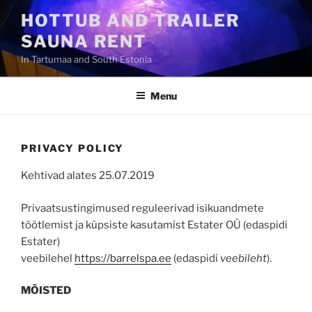
Skip
HOTTUB AND TRAILER
to
SAUNA RENT
content
In Tartumaa and South Estonia
Menu
PRIVACY POLICY
Kehtivad alates 25.07.2019
Privaatsustingimused reguleerivad isikuandmete
töötlemist ja küpsiste kasutamist Estater OÜ (edaspidi
Estater)
veebilehel
https://barrelspa.ee
(edaspidi
veebileht
).
MÕISTED