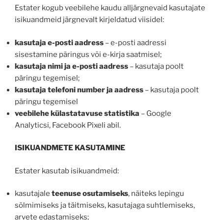
Estater kogub veebilehe kaudu alljärgnevaid kasutajate
isikuandmeid järgnevalt kirjeldatud viisidel:
kasutaja e-posti aadress
– e-posti aadressi
sisestamine päringus või e-kirja saatmisel;
kasutaja nimi ja e-posti aadress
– kasutaja poolt
päringu tegemisel;
kasutaja telefoni number ja aadress
– kasutaja poolt
päringu tegemisel
veebilehe külastatavuse statistika
– Google
Analyticsi, Facebook Pixeli abil.
ISIKUANDMETE KASUTAMINE
Estater kasutab isikuandmeid:
kasutajale
teenuse osutamiseks
, näiteks lepingu
sõlmimiseks ja täitmiseks, kasutajaga suhtlemiseks,
arvete edastamiseks;