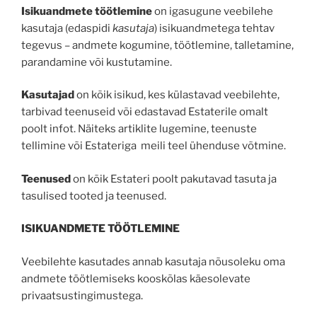
Isikuandmete töötlemine
on igasugune veebilehe
kasutaja (edaspidi
kasutaja
) isikuandmetega tehtav
tegevus – andmete kogumine, töötlemine, talletamine,
parandamine või kustutamine.
Kasutajad
on kõik isikud, kes külastavad veebilehte,
tarbivad teenuseid või edastavad Estaterile omalt
poolt infot. Näiteks artiklite lugemine, teenuste
tellimine või Estateriga meili teel ühenduse võtmine.
Teenused
on kõik Estateri poolt pakutavad tasuta ja
tasulised tooted ja teenused.
ISIKUANDMETE TÖÖTLEMINE
Veebilehte kasutades annab kasutaja nõusoleku oma
andmete töötlemiseks kooskõlas käesolevate
privaatsustingimustega.