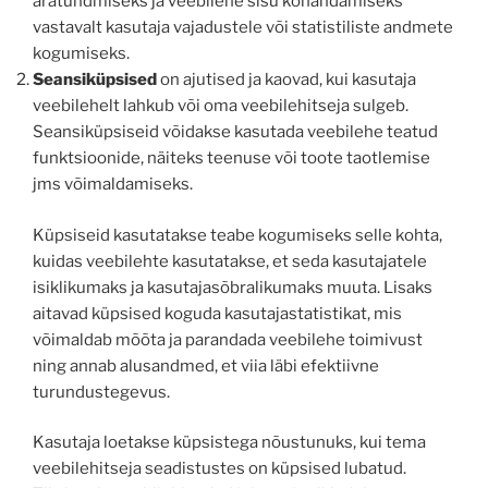
äratundmiseks ja veebilehe sisu kohandamiseks
vastavalt kasutaja vajadustele või statistiliste andmete
kogumiseks.
Seansiküpsised
on ajutised ja kaovad, kui kasutaja
veebilehelt lahkub või oma veebilehitseja sulgeb.
Seansiküpsiseid võidakse kasutada veebilehe teatud
funktsioonide, näiteks teenuse või toote taotlemise
jms võimaldamiseks.
Küpsiseid kasutatakse teabe kogumiseks selle kohta,
kuidas veebilehte kasutatakse, et seda kasutajatele
isiklikumaks ja kasutajasõbralikumaks muuta. Lisaks
aitavad küpsised koguda kasutajastatistikat, mis
võimaldab mõõta ja parandada veebilehe toimivust
ning annab alusandmed, et viia läbi efektiivne
turundustegevus.
Kasutaja loetakse küpsistega nõustunuks, kui tema
veebilehitseja seadistustes on küpsised lubatud.