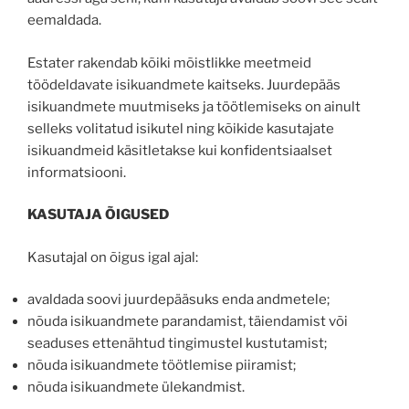
eemaldada.
Estater rakendab kõiki mõistlikke meetmeid
töödeldavate isikuandmete kaitseks. Juurdepääs
isikuandmete muutmiseks ja töötlemiseks on ainult
selleks volitatud isikutel ning kõikide kasutajate
isikuandmeid käsitletakse kui konfidentsiaalset
informatsiooni.
KASUTAJA ÕIGUSED
Kasutajal on õigus igal ajal:
avaldada soovi juurdepääsuks enda andmetele;
nõuda isikuandmete parandamist, täiendamist või
seaduses ettenähtud tingimustel kustutamist;
nõuda isikuandmete töötlemise piiramist;
nõuda isikuandmete ülekandmist.