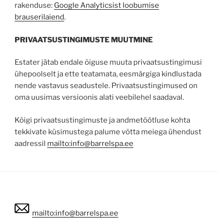
rakenduse:
Google Analyticsist loobumise
brauserilaiend
.
PRIVAATSUSTINGIMUSTE MUUTMINE
Estater jätab endale õiguse muuta privaatsustingimusi
ühepoolselt ja ette teatamata, eesmärgiga kindlustada
nende vastavus seadustele. Privaatsustingimused on
oma uusimas versioonis alati veebilehel saadaval.
Kõigi privaatsustingimuste ja andmetöötluse kohta
tekkivate küsimustega palume võtta meiega ühendust
aadressil
mailto:info@barrelspa.ee
mailto:info@barrelspa.ee