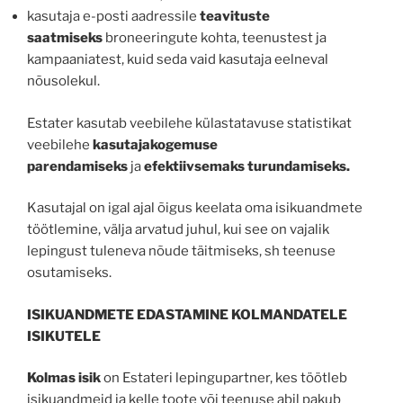
kasutaja e-posti aadressile
teavituste
saatmiseks
broneeringute kohta, teenustest ja
kampaaniatest, kuid seda vaid kasutaja eelneval
nõusolekul.
Estater kasutab veebilehe külastatavuse statistikat
veebilehe
kasutajakogemuse
parendamiseks
ja
efektiivsemaks turundamiseks.
Kasutajal on igal ajal õigus keelata oma isikuandmete
töötlemine, välja arvatud juhul, kui see on vajalik
lepingust tuleneva nõude täitmiseks, sh teenuse
osutamiseks.
ISIKUANDMETE EDASTAMINE KOLMANDATELE
ISIKUTELE
Kolmas isik
on Estateri lepingupartner, kes töötleb
isikuandmeid ja kelle toote või teenuse abil pakub