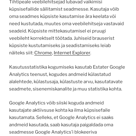
Tihtipeale veebilehitsejad lubavad vaikimisi
küpsisefailide säilitamist seadmesse. Kasutaja võib
oma seadmes küpsiste kasutamise ära keelata või
need kustutada, muutes oma veebilehitseja vastavaid
seadeid. Küpsiste mittekasutamisel ei pruugi
veebileht korrektselt töötada. Juhiseid brauserist
küpsiste kustutamiseks ja seadistamiseks leiab
näiteks siit:
Chrome
,
Internet Explorer
.
Kasutusstatistika kogumiseks kasutab Estater Google
Analytics teenust, kogudes andmeid külastatud
alalehtede, külastusaja, külastuste arvu, kasutatavate
seadmete, sisenemiskanalite ja muu statistika kohta.
Google Analytics võib siiski koguda andmeid
kasutajate aktiivsuse kohta ka ilma küpsisefaile
kasutamata. Selleks, et Google Analytics ei saaks
andmeid kasutada, saab kasutaja paigaldada oma
seadmesse Google Analytics’i blokeeriva