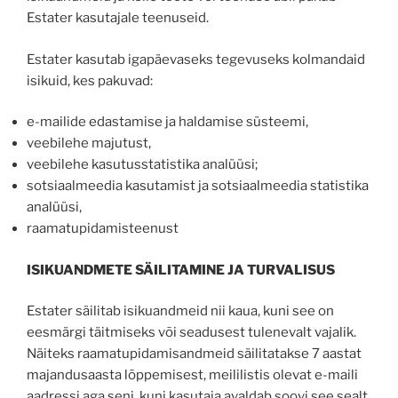
Estater kasutajale teenuseid.
Estater kasutab igapäevaseks tegevuseks kolmandaid
isikuid, kes pakuvad:
e-mailide edastamise ja haldamise süsteemi,
veebilehe majutust,
veebilehe kasutusstatistika analüüsi;
sotsiaalmeedia kasutamist ja sotsiaalmeedia statistika
analüüsi,
raamatupidamisteenust
ISIKUANDMETE SÄILITAMINE JA TURVALISUS
Estater säilitab isikuandmeid nii kaua, kuni see on
eesmärgi täitmiseks või seadusest tulenevalt vajalik.
Näiteks raamatupidamisandmeid säilitatakse 7 aastat
majandusaasta lõppemisest, meililistis olevat e-maili
aadressi aga seni, kuni kasutaja avaldab soovi see sealt