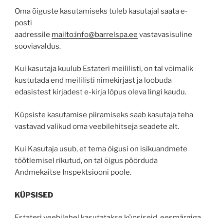
Oma õiguste kasutamiseks tuleb kasutajal saata e-
posti
aadressile
mailto:info@barrelspa.ee
vastavasisuline
sooviavaldus.
Kui kasutaja kuulub Estateri meililisti, on tal võimalik
kustutada end meililisti nimekirjast ja loobuda
edasistest kirjadest e-kirja lõpus oleva lingi kaudu.
Küpsiste kasutamise piiramiseks saab kasutaja teha
vastavad valikud oma veebilehitseja seadete alt.
Kui Kasutaja usub, et tema õigusi on isikuandmete
töötlemisel rikutud, on tal õigus pöörduda
Andmekaitse Inspektsiooni poole.
KÜPSISED
Estateri veebilehel kasutatakse küpsiseid, eesmärgiga